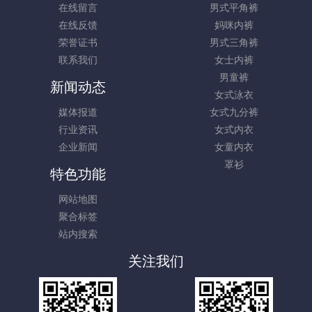
在线留言
男式平角裤
在线反馈
妈咪内裤
荣誉证书
男式三角裤
联系我们
女士内裤
男童裤
新闻动态
女式泳衣
媒体报道
女式九分裤
行业资讯
女式内衣
企业新闻
女童内衣
罩衫
特色功能
网站地图
聚合标签
站内搜索
关注我们