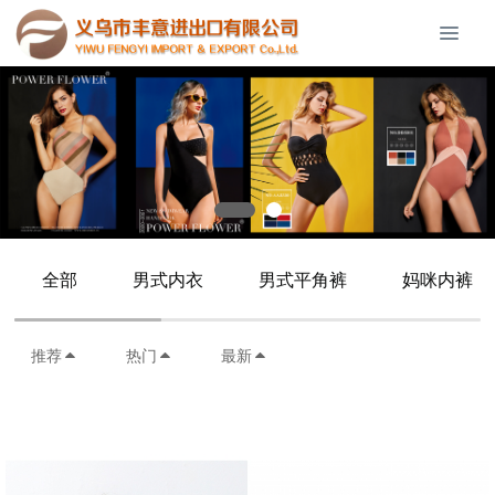
全部
男式内衣
男式平角裤
妈咪内裤
推荐
热门
最新