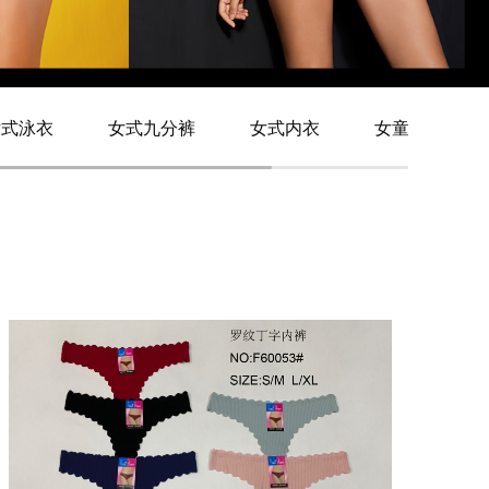
女式泳衣
女式九分裤
女式内衣
女童内衣