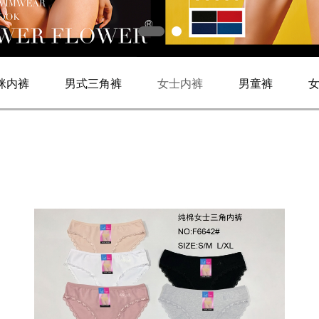
咪内裤
男式三角裤
女士内裤
男童裤