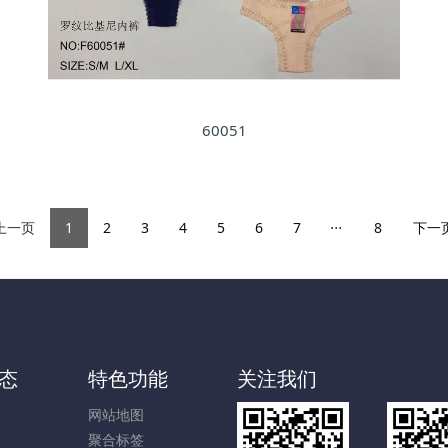
60051
...
上一页
1
2
3
4
5
6
7
8
下一
态
特色功能
关注我们
网站地图
聚合标签