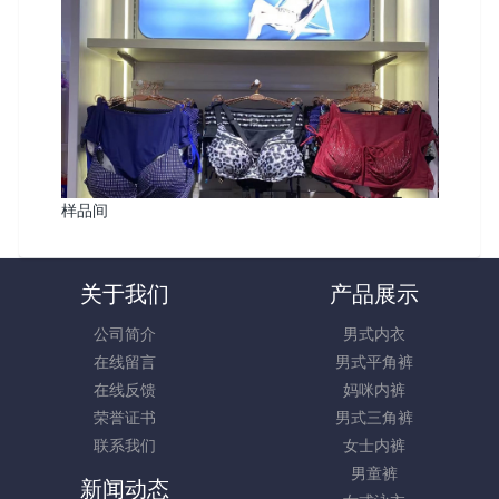
样品间
关于我们
产品展示
公司简介
男式内衣
在线留言
男式平角裤
在线反馈
妈咪内裤
荣誉证书
男式三角裤
联系我们
女士内裤
男童裤
新闻动态